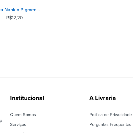
Caneta Nankin Pigment Liner 0.4mm Preto - Staedtler
R$
12,20
Institucional
A Livraria
Quem Somos
Política de Privacidade
ep
Serviços
Perguntas Frequentes