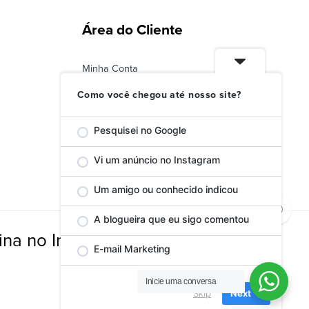
Área do Cliente
Minha Conta
Status do Pedido
Como você chegou até nosso site?
Troca ou Devolução
Pesquisei no Google
Vi um anúncio no Instagram
Um amigo ou conhecido indicou
A blogueira que eu sigo comentou
na no Instagram
E-mail Marketing
Inicie uma conversa
Skip
Next