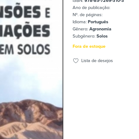
ISBN:
978-85-7269-310-3
Ano de publicação:
Nº. de páginas:
Idioma:
Português
Gênero:
Agronomia
Subgênero:
Solos
Fora de estoque
Lista de desejos