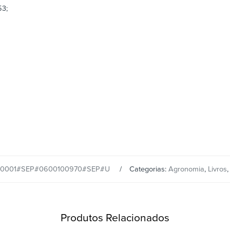
53;
0001#SEP#0600100970#SEP#U
Categorias:
Agronomia
,
Livros
Produtos Relacionados