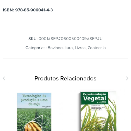
ISBN: 978-85-906041-4-3
SKU:
0001#SEP#0600500409#SEP#U
Categorias:
Bovinocultura
,
Livros
,
Zootecnia
Produtos Relacionados