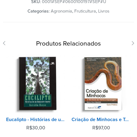
SKU:
0001#SEP#0600100197#SEP#U
Categorias:
Agronomia
,
Fruticultura
,
Livros
Produtos Relacionados
Eucalipto - Histórias de um Imigrante Vegetal
Criação de Minhocas e Técnicas de Vermicompostagem - 2° Edição
R$
30,00
R$
97,00