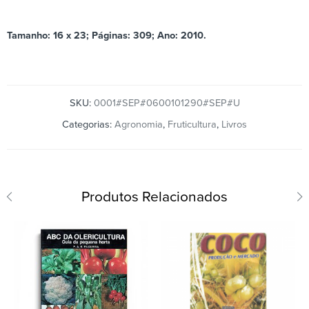
Tamanho: 16 x 23; Páginas: 309;
Ano: 2010.
SKU:
0001#SEP#0600101290#SEP#U
Categorias:
Agronomia
,
Fruticultura
,
Livros
Produtos Relacionados