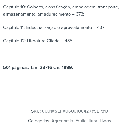
Capítulo 10: Colheita, classificação, embalagem, transporte,
armazenamento, amadurecimento – 373;
Capítulo 11: Industrialização e aproveitamento – 437;
Capítulo 12: Literatura Citada – 485.
501 páginas. Tam 23×16 cm. 1999.
SKU:
0001#SEP#0600100427#SEP#U
Categorias:
Agronomia
,
Fruticultura
,
Livros