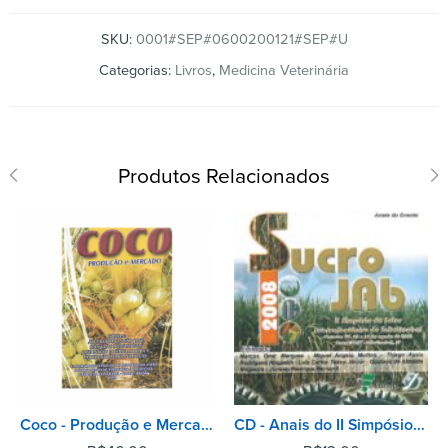
SKU:
0001#SEP#0600200121#SEP#U
Categorias:
Livros
,
Medicina Veterinária
Produtos Relacionados
Coco - Produção e Mercado
CD - Anais do II Simpósio do Setor Sucroalcooleiro de Jaboticabal