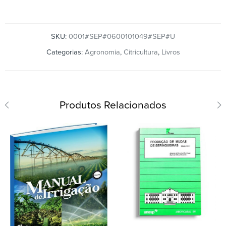
SKU:
0001#SEP#0600101049#SEP#U
Categorias:
Agronomia
,
Citricultura
,
Livros
Produtos Relacionados