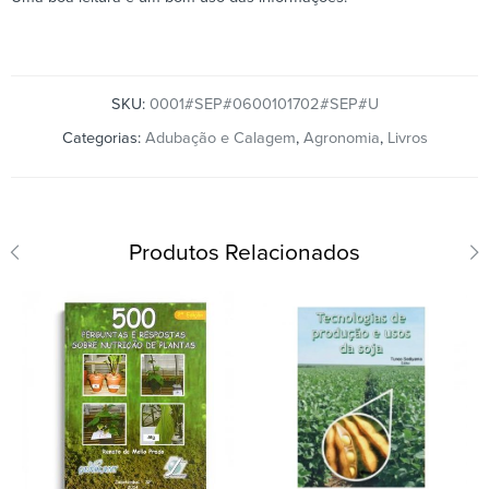
SKU:
0001#SEP#0600101702#SEP#U
Categorias:
Adubação e Calagem
,
Agronomia
,
Livros
Produtos Relacionados