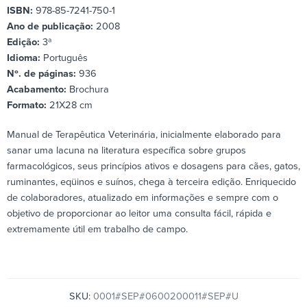
ISBN:
978-85-7241-750-1
Ano de publicação:
2008
Edição:
3ª
Idioma:
Português
Nº. de páginas:
936
Acabamento:
Brochura
Formato:
21X28 cm
Manual de Terapêutica Veterinária, inicialmente elaborado para
sanar uma lacuna na literatura específica sobre grupos
farmacológicos, seus princípios ativos e dosagens para cães, gatos,
ruminantes, eqüinos e suínos, chega à terceira edição. Enriquecido
de colaboradores, atualizado em informações e sempre com o
objetivo de proporcionar ao leitor uma consulta fácil, rápida e
extremamente útil em trabalho de campo.
SKU:
0001#SEP#0600200011#SEP#U