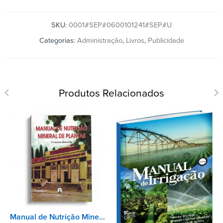
SKU:
0001#SEP#0600101241#SEP#U
Categorias:
Administração
,
Livros
,
Publicidade
Produtos Relacionados
Manual de Nutrição Mineral de Plantas