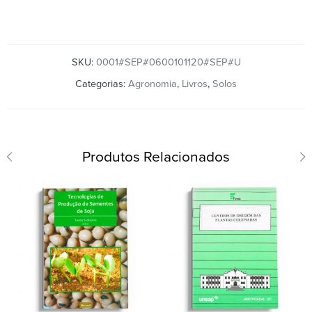
SKU:
0001#SEP#0600101120#SEP#U
Categorias:
Agronomia
,
Livros
,
Solos
Produtos Relacionados