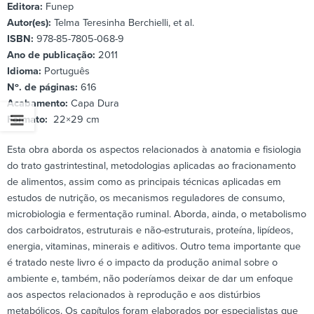
Editora:
Funep
Autor(es):
Telma Teresinha Berchielli, et al.
ISBN:
978-85-7805-068-9
Ano de publicação:
2011
Idioma:
Português
Nº. de páginas:
616
Acabamento:
Capa Dura
Formato:
22×29 cm
Esta obra aborda os aspectos relacionados à anatomia e fisiologia
do trato gastrintestinal, metodologias aplicadas ao fracionamento
de alimentos, assim como as principais técnicas aplicadas em
estudos de nutrição, os mecanismos reguladores de consumo,
microbiologia e fermentação ruminal. Aborda, ainda, o metabolismo
dos carboidratos, estruturais e não-estruturais, proteína, lipídeos,
energia, vitaminas, minerais e aditivos. Outro tema importante que
é tratado neste livro é o impacto da produção animal sobre o
ambiente e, também, não poderíamos deixar de dar um enfoque
aos aspectos relacionados à reprodução e aos distúrbios
metabólicos. Os capítulos foram elaborados por especialistas que