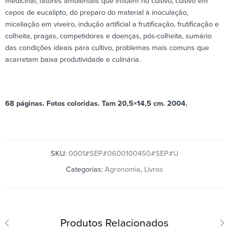
medicinal, fatores ambientais que influem no cultivo, cultivo em
cepos de eucalipto, do preparo do material à inoculação,
miceliação em viveiro, indução artificial a frutificação, frutificação e
colheita, pragas, competidores e doenças, pós-colheita, sumário
das condições ideais para cultivo, problemas mais comuns que
acarretam baixa produtividade e culinária.
68 páginas. Fotos coloridas. Tam 20,5×14,5 cm. 2004.
SKU:
0001#SEP#0600100450#SEP#U
Categorias:
Agronomia
,
Livros
Produtos Relacionados