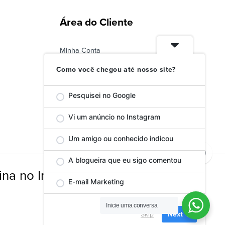
Área do Cliente
Minha Conta
Status do Pedido
Como você chegou até nosso site?
Troca ou Devolução
Pesquisei no Google
Vi um anúncio no Instagram
Um amigo ou conhecido indicou
A blogueira que eu sigo comentou
na no Instagram
E-mail Marketing
Inicie uma conversa
Skip
Next