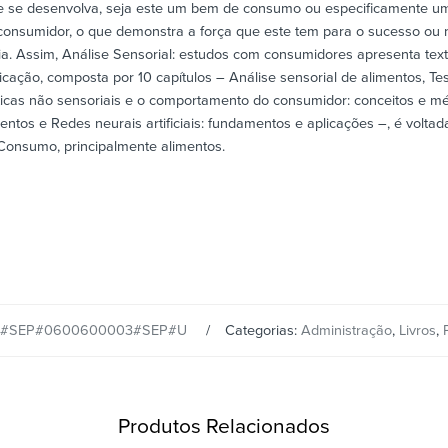
que se desenvolva, seja este um bem de consumo ou especificamente u
consumidor, o que demonstra a força que este tem para o sucesso ou n
. Assim, Análise Sensorial: estudos com consumidores apresenta texto
cação, composta por 10 capítulos – Análise sensorial de alimentos, Tes
icas não sensoriais e o comportamento do consumidor: conceitos e mét
mentos e Redes neurais artificiais: fundamentos e aplicações –, é volt
Consumo, principalmente alimentos.
1#SEP#0600600003#SEP#U
Categorias:
Administração
,
Livros
,
Produtos Relacionados