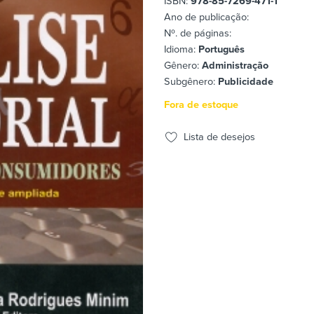
ISBN:
978-85-7269-471-1
Ano de publicação:
Nº. de páginas:
Idioma:
Português
Gênero:
Administração
Subgênero:
Publicidade
Fora de estoque
Lista de desejos