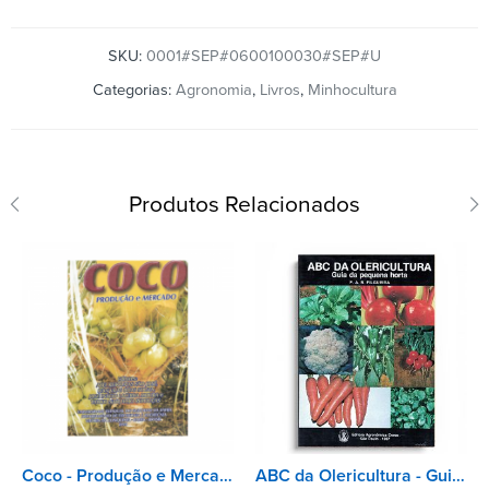
SKU:
0001#SEP#0600100030#SEP#U
Categorias:
Agronomia
,
Livros
,
Minhocultura
Produtos Relacionados
Coco - Produção e Mercado
ABC da Olericultura - Guia da pequena horta