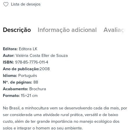
Lista de desejos
Descrição
Informação adicional
Avaliaçõe
Editora:
Editora
LK
Autor:
Valéria Costa Eller de Souza
ISBN:
978-85-7776-011-4
Ano de publicação:
2008
Idioma:
Português
Nº. de páginas:
88
Acabamento:
Brochura
Formato:
15×21 cm
No Brasil, a minhocultura vem se desenvolvendo cada dia mais, por
ser considerada uma atividade rural prática, versátil e de baixo
custo, além de ter grande importância no manejo ecológico dos
solos e integrar o homem ao seu ambiente.