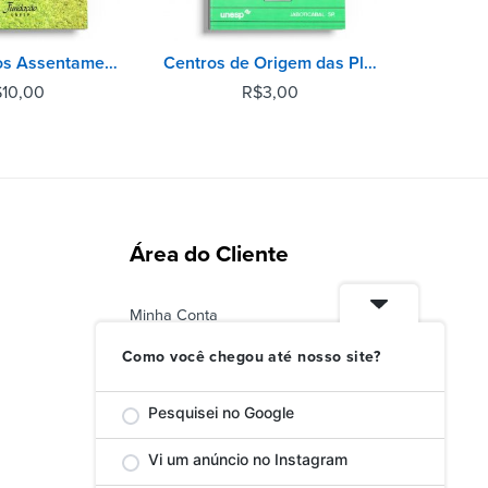
Resposta dos Assentamentos Rurais aos Desafios da Produção - Balanço de Atividades Produtivas
Centros de Origem das Plantas Cultivadas
$
10,00
R$
3,00
Área do Cliente
Minha Conta
Status do Pedido
Como você chegou até nosso site?
Troca ou Devolução
Pesquisei no Google
Vi um anúncio no Instagram