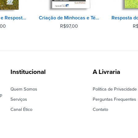
500 Perguntas e Respostas Sobre Nutrição de Plantas - 2° Edição
Criação de Minhocas e Técnicas de Vermicompostagem - 2° Edição
,00
R$
97,00
R
Institucional
A Livraria
Quem Somos
Política de Privacidade
ep
Serviços
Perguntas Frequentes
Canal Ético
Contato