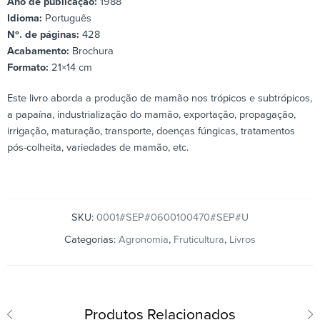
Ano de publicação:
1988
Idioma:
Português
Nº. de páginas:
428
Acabamento:
Brochura
Formato:
21×14 cm
Este livro aborda a produção de mamão nos trópicos e subtrópicos,
a papaína, industrialização do mamão, exportação, propagação,
irrigação, maturação, transporte, doenças fúngicas, tratamentos
pós-colheita, variedades de mamão, etc.
SKU:
0001#SEP#0600100470#SEP#U
Categorias:
Agronomia
,
Fruticultura
,
Livros
Produtos Relacionados