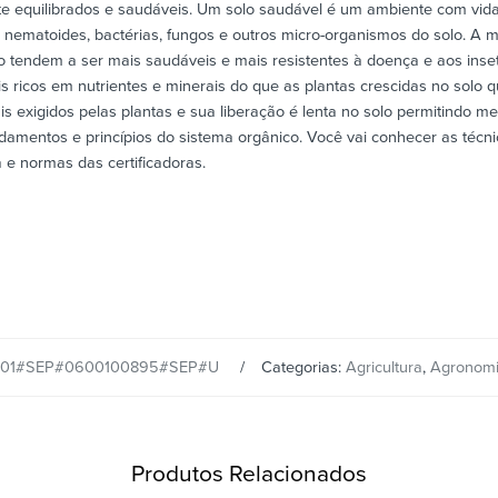
 equilibrados e saudáveis. Um solo saudável é um ambiente com vida
, nematoides, bactérias, fungos e outros micro-organismos do solo. A m
 tendem a ser mais saudáveis e mais resistentes à doença e aos inseto
is ricos em nutrientes e minerais do que as plantas crescidas no solo 
s exigidos pelas plantas e sua liberação é lenta no solo permitindo 
ndamentos e princípios do sistema orgânico. Você vai conhecer as téc
a e normas das certificadoras.
01#SEP#0600100895#SEP#U
Categorias:
Agricultura
,
Agronom
Produtos Relacionados