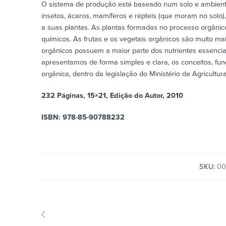
O sistema de produção está baseado num solo e ambiente
insetos, ácaros, mamíferos e répteis (que moram no solo)
a suas plantas. As plantas formadas no processo orgânico
químicos. As frutas e os vegetais orgânicos são muito ma
orgânicos possuem a maior parte dos nutrientes essenciai
apresentamos de forma simples e clara, os conceitos, fu
orgânica, dentro da legislação do Ministério da Agricultur
232 Páginas, 15×21, Edição do Autor, 2010
ISBN: 978-85-90788232
SKU:
00