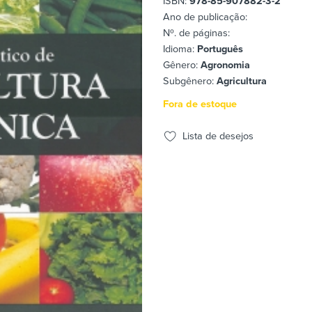
ISBN:
978-85-907882-3-2
Ano de publicação:
Nº. de páginas:
Idioma:
Português
Gênero:
Agronomia
Subgênero:
Agricultura
Fora de estoque
Lista de desejos