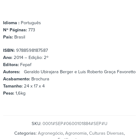
Idioma :
Português
Nº Páginas:
773
País:
Brasil
ISBN:
9788598187587
Ano:
2014 – Edição: 2º
Editora:
Fepaf
Autores:
Geraldo Ubirajara Berger e Luis Roberto Graça Favoretto
Acabamento:
Brochura
Tamanho:
24 x 17 x 4
Peso:
1,6kg
SKU:
0001#SEP#0600101884#SEP#U
Categorias:
Agronegócio
,
Agronomia
,
Culturas Diversas
,