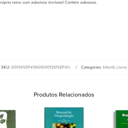
próprio reino com adesivos incríveis! Contém adesivos.
SKU:
0001#SEP#0601000131#SEP#U
Categorias:
Infantil
,
Livros
Produtos Relacionados