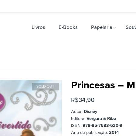
Livros
E-Books
Papelaria
Souv
Princesas – M
SOLD OUT
R$
34,90
Autor:
Disney
Editora:
Vergara & Riba
ISBN:
978-85-7683-620-9
Ano de publicação:
2014