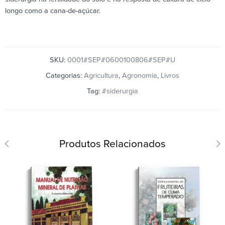
longo como a cana-de-açúcar.
SKU:
0001#SEP#0600100806#SEP#U
Categorias:
Agricultura
,
Agronomia
,
Livros
Tag:
#siderurgia
Produtos Relacionados