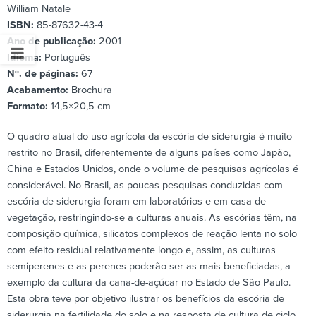
William Natale
ISBN:
85-87632-43-4
Ano de publicação:
2001
Idioma:
Português
Nº. de páginas:
67
Acabamento:
Brochura
Formato:
14,5×20,5 cm
O quadro atual do uso agrícola da escória de siderurgia é muito
restrito no Brasil, diferentemente de alguns países como Japão,
China e Estados Unidos, onde o volume de pesquisas agrícolas é
considerável. No Brasil, as poucas pesquisas conduzidas com
escória de siderurgia foram em laboratórios e em casa de
vegetação, restringindo-se a culturas anuais. As escórias têm, na
composição química, silicatos complexos de reação lenta no solo
com efeito residual relativamente longo e, assim, as culturas
semiperenes e as perenes poderão ser as mais beneficiadas, a
exemplo da cultura da cana-de-açúcar no Estado de São Paulo.
Esta obra teve por objetivo ilustrar os benefícios da escória de
siderurgia na fertilidade do solo e na resposta de cultura de ciclo