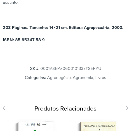
assunto.
203 Páginas. Tamanho: 14×21 cm. Editora Agropecuária, 2000.
ISBN: 85-85347-58-9
SKU:
0001#SEP#0600101337#SEP#U
Categorias:
Agronegócio
,
Agronomia
,
Livros
Produtos Relacionados