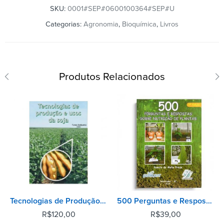
SKU:
0001#SEP#0600100364#SEP#U
Categorias:
Agronomia
,
Bioquímica
,
Livros
Produtos Relacionados
Tecnologias de Produção e Usos da Soja
500 Perguntas e Respostas Sobre Nutrição de Plantas - 2° Edição
R$
120,00
R$
39,00