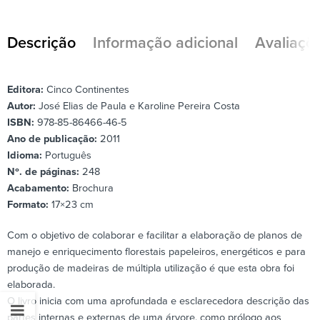
Descrição
Informação adicional
Avaliaçõe
Editora:
Cinco Continentes
Autor:
José Elias de Paula e Karoline Pereira Costa
ISBN:
978-85-86466-46-5
Ano de publicação:
2011
Idioma:
Português
Nº. de páginas:
248
Acabamento:
Brochura
Formato:
17×23 cm
Com o objetivo de colaborar e facilitar a elaboração de planos de
manejo e enriquecimento florestais papeleiros, energéticos e para
produção de madeiras de múltipla utilização é que esta obra foi
elaborada.
O livro inicia com uma aprofundada e esclarecedora descrição das
partes internas e externas de uma árvore, como prólogo aos