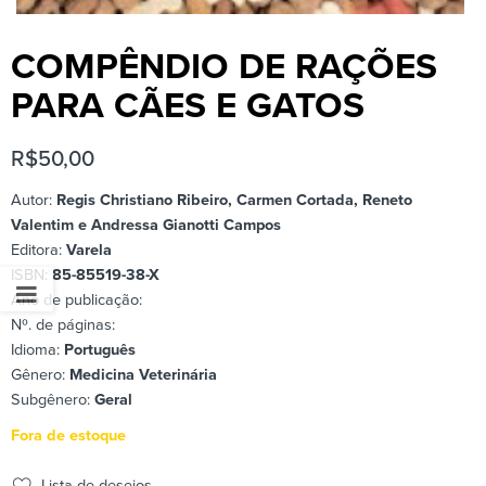
COMPÊNDIO DE RAÇÕES
PARA CÃES E GATOS
R$
50,00
Autor:
Regis Christiano Ribeiro, Carmen Cortada, Reneto
Valentim e Andressa Gianotti Campos
Editora:
Varela
ISBN:
85-85519-38-X
Ano de publicação:
Nº. de páginas:
Idioma:
Português
Gênero:
Medicina Veterinária
Subgênero:
Geral
Fora de estoque
Lista de desejos