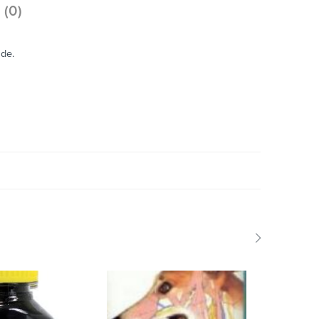
 (0)
ade.