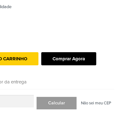
lidade
O CARRINHO
Comprar Agora
or da entrega
Não sei meu CEP