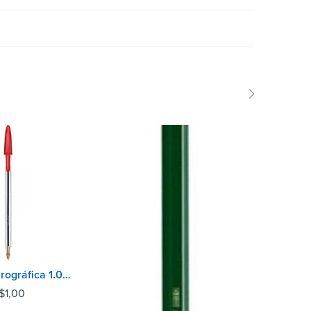
Caneta esferográfica 1.0mm cristal - Bic vermelha
$
1,00