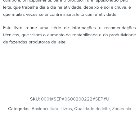
campo e, principalmente, para o produtor rural apaixonado pelo
leite, que trabalha dia a dia na atividade, debaixo e sol e chuva, e
que muitas vezes se encontra insatisfeito com a atividade.
Este livro reúne uma série de informações e recomendações
técnicas, que visam o aumento da rentabilidade e da produtividade
de fazendas produtoras de leite.
SKU:
0001#SEP#0600200222#SEP#U
Categorias:
Bovinocultura
,
Livros
,
Qualidade do leite
,
Zootecnia