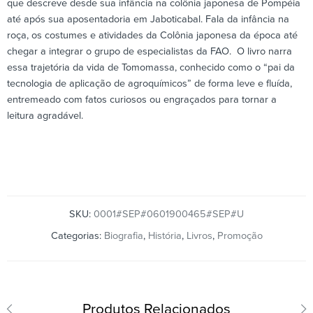
que descreve desde sua infância na colônia japonesa de Pompéia
até após sua aposentadoria em Jaboticabal. Fala da infância na
roça, os costumes e atividades da Colônia japonesa da época até
chegar a integrar o grupo de especialistas da FAO. O livro narra
essa trajetória da vida de Tomomassa, conhecido como o “pai da
tecnologia de aplicação de agroquímicos” de forma leve e fluída,
entremeado com fatos curiosos ou engraçados para tornar a
leitura agradável.
SKU:
0001#SEP#0601900465#SEP#U
Categorias:
Biografia
,
História
,
Livros
,
Promoção
Produtos Relacionados