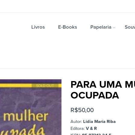
Livros
E-Books
Papelaria
Souv
PARA UMA M
SOLD OUT
OCUPADA
R$
50,00
Autor:
Lídia María Riba
Editora:
V & R