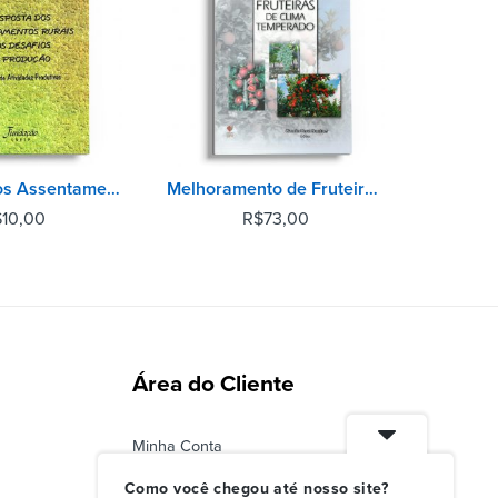
Resposta dos Assentamentos Rurais aos Desafios da Produção - Balanço de Atividades Produtivas
Melhoramento de Fruteiras de Clima Temperado
$
10,00
R$
73,00
Área do Cliente
Minha Conta
Status do Pedido
Como você chegou até nosso site?