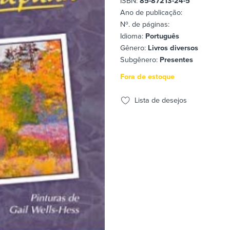
ISBN:
85-87213-24-5
Ano de publicação:
Nº. de páginas:
Idioma:
Português
Gênero:
Livros diversos
Subgênero:
Presentes
Fora de estoque
Lista de desejos