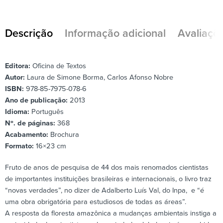
Descrição
Informação adicional
Avaliaçõe
Editora:
Oficina de Textos
Autor:
Laura de Simone Borma, Carlos Afonso Nobre
ISBN:
978-85-7975-078-6
Ano de publicação:
2013
Idioma:
Português
Nº. de páginas:
368
Acabamento:
Brochura
Formato:
16×23 cm
Fruto de anos de pesquisa de 44 dos mais renomados cientistas
de importantes instituições brasileiras e internacionais, o livro traz
“novas verdades”, no dizer de Adalberto Luís Val, do Inpa, e “é
uma obra obrigatória para estudiosos de todas as áreas”.
A resposta da floresta amazônica a mudanças ambientais instiga a