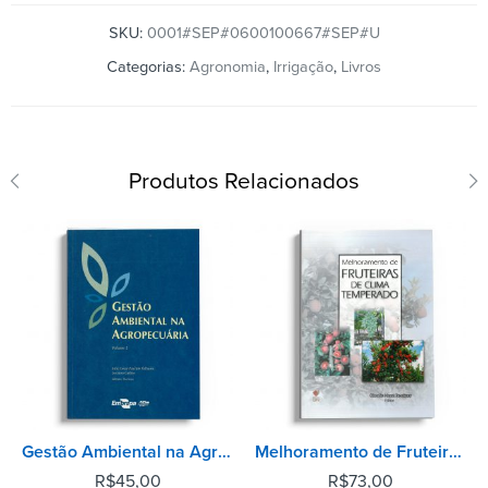
SKU:
0001#SEP#0600100667#SEP#U
Categorias:
Agronomia
,
Irrigação
,
Livros
Produtos Relacionados
Gestão Ambiental na Agropecuária - Volume 2
Melhoramento de Fruteiras de Clima Temperado
R$
45,00
R$
73,00