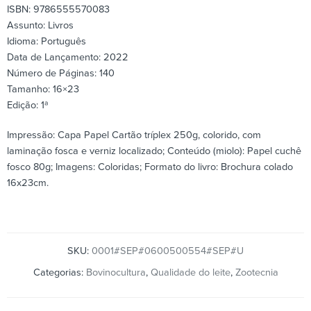
ISBN: 9786555570083
Assunto: Livros
Idioma: Português
Data de Lançamento: 2022
Número de Páginas: 140
Tamanho: 16×23
Edição: 1ª
Impressão: Capa Papel Cartão tríplex 250g, colorido, com
laminação fosca e verniz localizado; Conteúdo (miolo): Papel cuchê
fosco 80g; Imagens: Coloridas; Formato do livro: Brochura colado
16x23cm.
SKU:
0001#SEP#0600500554#SEP#U
Categorias:
Bovinocultura
,
Qualidade do leite
,
Zootecnia